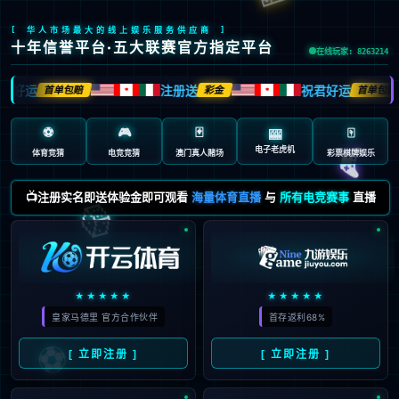
[ 华人市场最大的线上娱乐服务供应商 ]
十年信誉平台·五大联赛官方指定平台
在线玩家: 8263214
君好运
注册送
祝君好运
首单包赔
彩金
首单包赔
🍁
🍁
⚽
🎮
🃏
🀄️
🎰
🎮
电子老虎机
体育竞猜
电竞竞猜
澳门真人赌场
彩票棋牌娱乐
📺注册实名即送体验金即可观看
海量体育直播
与
所有电竞赛事
直播
🎲
★★★★★
★★★★★
皇家马德里 官方合作伙伴
首存返利68%
⚽
[ 立即注册 ]
[ 立即注册 ]