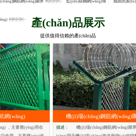
場(chǎng)鋼筋網(wǎng)圍界
監(jiān)獄鋼網(wǎng)墻
鐵路防護(hù
、
、
產(chǎn)品展示
ng)
、
提供值得信賴的產(chǎn)品
網(wǎng)
機(jī)場(chǎng)鋼筋網(wǎng
) ，主要應(yīng)用在
描述：
機(jī)場(chǎng)鋼筋網(wǎng)圍