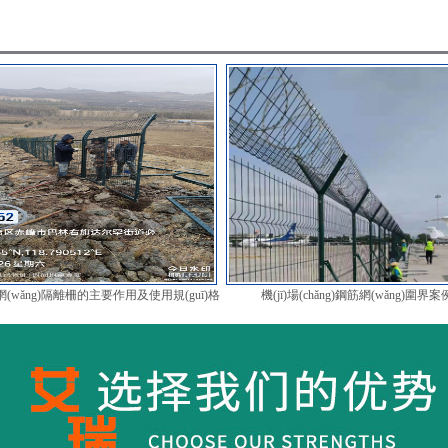
網(wǎng)隔離柵的主要作用及使用規(guī)格
機(jī)場(chǎng)鋼筋網(wǎng)圍界