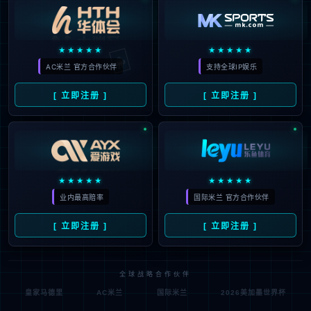
🃏
★★★★★
★★★★★
AC米兰 官方合作伙伴
支持全球IP娱乐
[ 立即注册 ]
[ 立即注册 ]
★★★★★
★★★★★
业内最高赔率
国际米兰 官方合作伙伴
[ 立即注册 ]
[ 立即注册 ]
全球战略合作伙伴
皇家马德里
AC米兰
国际米兰
2026美加墨世界杯