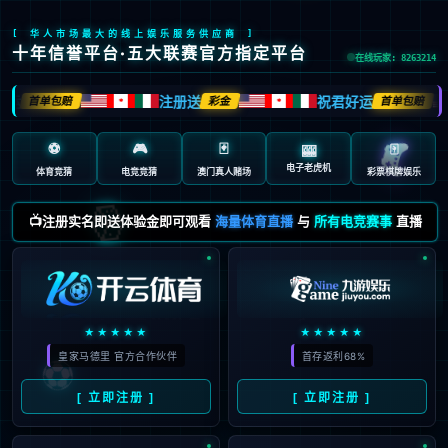
[ 华人市场最大的线上娱乐服务供应商 ]
十年信誉平台·五大联赛官方指定平台
在线玩家: 8263214
运
注册送
祝君好运
首单包赔
彩金
首单包赔
🍁
🍁
🎮
⚽
🎮
🃏
🀄️
🎰
电子老虎机
体育竞猜
电竞竞猜
澳门真人赌场
彩票棋牌娱乐
🎲
📺注册实名即送体验金即可观看
海量体育直播
与
所有电竞赛事
直播
★★★★★
★★★★★
⚽
皇家马德里 官方合作伙伴
首存返利68%
[ 立即注册 ]
[ 立即注册 ]