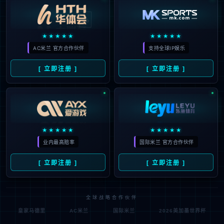
🃏
★★★★★
★★★★★
AC米兰 官方合作伙伴
支持全球IP娱乐
[ 立即注册 ]
[ 立即注册 ]
★★★★★
★★★★★
业内最高赔率
国际米兰 官方合作伙伴
[ 立即注册 ]
[ 立即注册 ]
全球战略合作伙伴
皇家马德里
AC米兰
国际米兰
2026美加墨世界杯