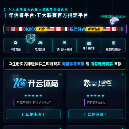
[ 华人市场最大的线上娱乐服务供应商 ]
🎮
十年信誉平台·五大联赛官方指定平台
在线玩家: 8263214
注册送
祝君好运
注
彩金
首单包赔
🎲
🍁
🍁
🍁
⚽
🎮
🃏
🀄️
🎰
电子老虎机
体育竞猜
电竞竞猜
澳门真人赌场
彩票棋牌娱乐
📺注册实名即送体验金即可观看
海量体育直播
与
所有电竞赛事
直播
⚽
★★★★★
★★★★★
🃏
皇家马德里 官方合作伙伴
首存返利68%
[ 立即注册 ]
[ 立即注册 ]